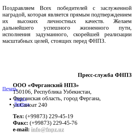
Поздравляем Всех победителей с заслуженной
наградой, которая является прямым подтверждением
их высоких личностных качеств. Желаем
дальнейшего успешного жизненного пути,
исполнения задуманного, скорейшей реализации
масштабных целей, стоящих перед ФНПЗ.
Пресс-служба ФНПЗ
ООО «Ферганский НПЗ»
Печать
150106, Республика Узбекистан,
Ферганская область, город Фергана,
Назад
ул.Саноат 240
Вперед
Тел:
(+99873) 229-45-19
Факс:
(+99873) 229-45-76
е-mail:
info@fnpz.uz