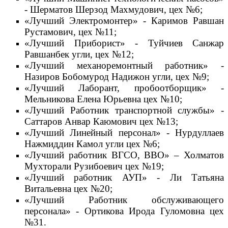
- Шерматов Шерзод Махмудович, цех №6;
«Лучший Электромонтер» - Каримов Равшан
Рустамович, цех №11;
«Лучший Приборист» - Туйчиев Санжар
Равшанбек угли, цех №12;
«Лучший механоремонтный работник» -
Назиров Бобомурод Надижон угли, цех №9;
«Лучший Лаборант, пробоотборщик» -
Мельникова Елена Юрьевна цех №10;
«Лучший Работник транспортной службы» -
Саттаров Анвар Каюмович цех №13;
«Лучший Линейный персонал» - Нурдуллаев
Нажмиддин Камол угли цех №6;
«Лучший работник ВГСО, ВВО» – Холматов
Мухторали Рузибоевич цех №19;
«Лучший работник АУП» - Ли Татьяна
Витальевна цех №20;
«Лучший Работник обслуживающего
персонала» - Ортикова Ирода Гуломовна цех
№31.