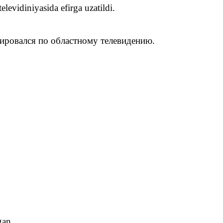
vidiniyasida efirga uzatildi.‌‌
ровался по областному телевидению.‌‌
gan.