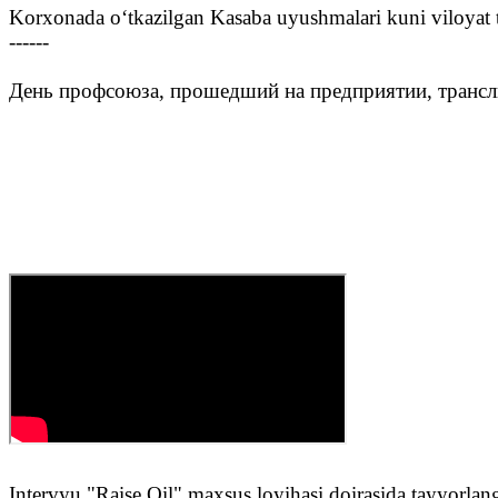
Korxonada o‘tkazilgan Kasaba uyushmalari kuni viloyat tele
------
День профсоюза, прошедший на предприятии, трансли
Intervyu "Raise Oil" maxsus loyihasi doirasida tayyorlan