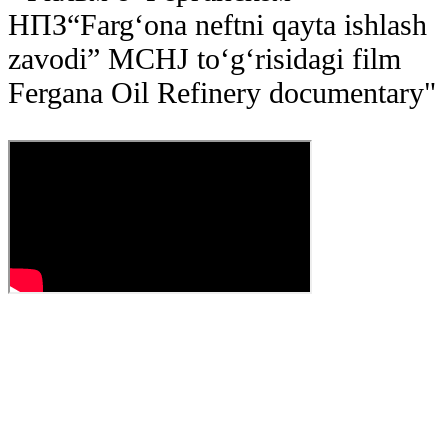
НПЗ
“Farg‘ona neftni qayta ishlash
zavodi” MCHJ to‘g‘risidagi film
Fergana Oil Refinery documentary
"