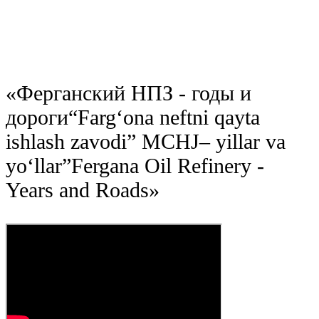
«
Ферганский НПЗ - годы и
дороги
“Farg‘ona neftni qayta
ishlash zavodi” MCHJ– yillar va
yo‘llar”
Fergana Oil Refinery -
Years and Roads
»