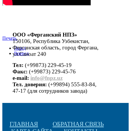
ООО «Ферганский НПЗ»
Печать
150106, Республика Узбекистан,
Ферганская область, город Фергана,
Назад
ул.Саноат 240
Вперед
Тел:
(+99873) 229-45-19
Факс:
(+99873) 229-45-76
е-mail:
info@fnpz.uz
Тел. доверия:
(+99894) 555-83-84,
47-17 (для сотрудников завода)
ГЛАВНАЯ
ОБРАТНАЯ СВЯЗЬ