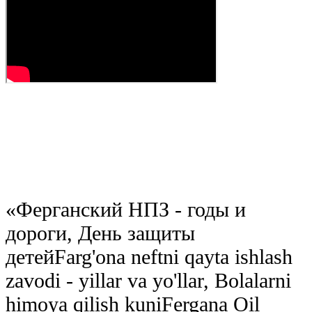
«
Ферганский НПЗ - годы и
дороги, День защиты
детей
Farg'ona neftni qayta ishlash
zavodi - yillar va yo'llar, Bolalarni
himoya qilish kuni
Fergana Oil