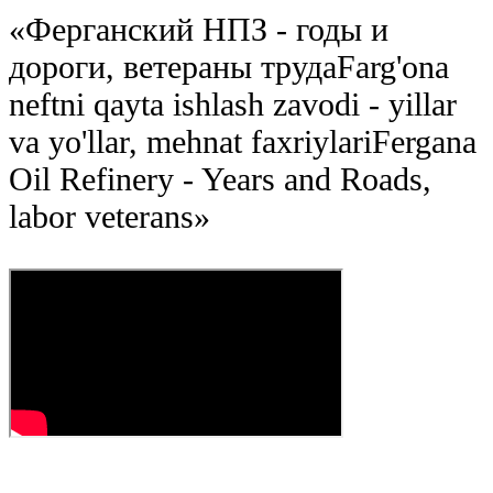
«
Ферганский НПЗ - годы и
дороги, ветераны труда
Farg'ona
neftni qayta ishlash zavodi - yillar
va yo'llar, mehnat faxriylari
Fergana
Oil Refinery - Years and Roads,
labor veterans
»