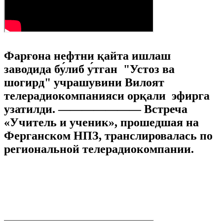
Фарғона нефтни қайта ишлаш
заводида бу́либ у́тган "Устоз ва
шогирд" учрашувини Вилоят
телерадиокомпанияси орқали эфирга
узатилди. ——————— Встреча
«Учитель и ученик», прошедшая на
Ферганском НПЗ, транслировалась по
региональной телерадиокомпании.