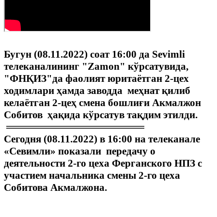
Бугун (08.11.2022) соат 16:00 да Sevimli
телеканалининг "Zamon" кўрсатувида,
"ФНҚИЗ"да фаолият юритаётган 2-цех
ходимлари ҳамда заводда меҳнат қилиб
келаётган 2-цеҳ смена бошлиғи Акмалжон
Собитов ҳақида кўрсатув тақдим этилди.
═══════════════════
Сегодня (08.11.2022) в 16:00 на телеканале
«Севимли» показали передачу о
деятельности 2-го цеха Ферганского НПЗ с
участием начальника смены 2-го цеха
Собитова Акмалжона.