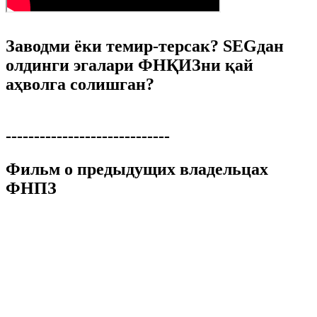
Заводми ёки темир-терсак? SEGдан
олдинги эгалари ФНҚИЗни қай
аҳволга солишган?
-----------------------------
Фильм о предыдущих владельцах
ФНПЗ