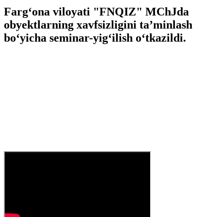
Farg‘ona viloyati "FNQIZ" MChJda
obyektlarning xavfsizligini ta’minlash
bo‘yicha seminar-yig‘ilish o‘tkazildi.