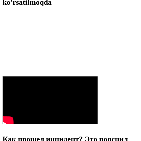
ko'rsatilmoqda
Как прошел инцидент? Это пояснил