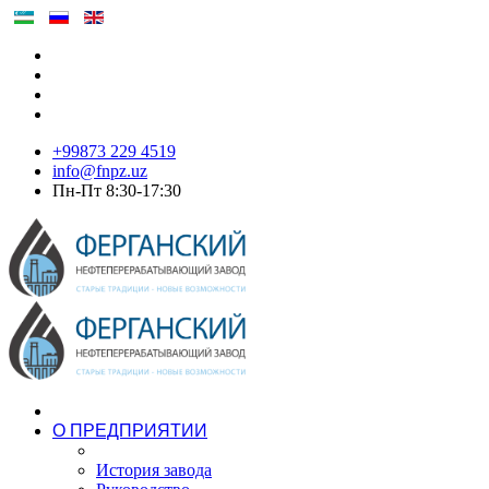
+99873 229 4519
info@fnpz.uz
Пн-Пт 8:30-17:30
О ПРЕДПРИЯТИИ
История завода