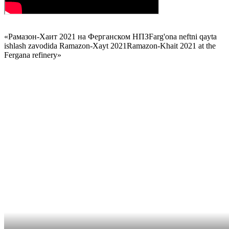
«
Рамазон-Хаит 2021 на Ферганском НПЗ
Farg'ona neftni qayta
ishlash zavodida Ramazon-Xayt 2021
Ramazon-Khait 2021 at the
Fergana refinery
»