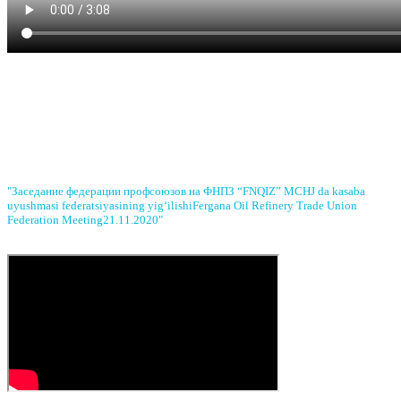
"
Заседание федерации профсоюзов на ФНПЗ
“FNQIZ” MCHJ da kasaba
uyushmasi federatsiyasining yig‘ilishi
Fergana Oil Refinery Trade Union
Federation Meeting
21.11.2020"