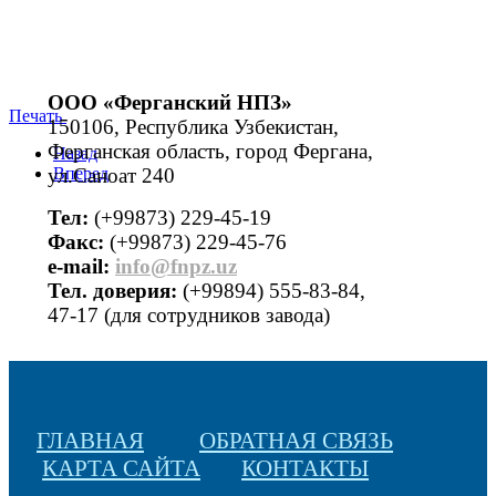
ООО «Ферганский НПЗ»
Печать
150106, Республика Узбекистан,
Ферганская область, город Фергана,
Назад
ул.Саноат 240
Вперед
Тел:
(+99873) 229-45-19
Факс:
(+99873) 229-45-76
е-mail:
info@fnpz.uz
Тел. доверия:
(+99894) 555-83-84,
47-17 (для сотрудников завода)
ГЛАВНАЯ
ОБРАТНАЯ СВЯЗЬ
КАРТА САЙТА
КОНТАКТЫ