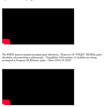
"
На ФНПЗ ведется реконструкция ряда объектов. | Новости 24
“FNQIZ” MCHJda qator
obyektlar rekonstruktsiya qilinmoqda. | Yangiliklar 24
A number of facilities are being
revamped at Fergana Oil Refinery plant. | News 24
14.10.2020"