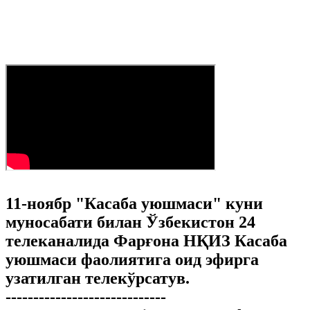
11-ноябр "Касаба уюшмаси" куни
муносабати билан Ўзбекистон 24
телеканалида Фарғона НҚИЗ Касаба
уюшмаси фаолиятига оид эфирга
узатилган телекўрсатув.
-----------------------------