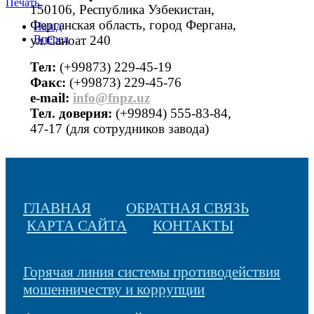
Печать
150106, Республика Узбекистан,
Ферганская область, город Фергана,
Назад
ул.Саноат 240
Вперед
Тел:
(+99873) 229-45-19
Факс:
(+99873) 229-45-76
е-mail:
info@fnpz.uz
Тел. доверия:
(+99894) 555-83-84,
47-17 (для сотрудников завода)
ГЛАВНАЯ
ОБРАТНАЯ СВЯЗЬ
КАРТА САЙТА
КОНТАКТЫ
Горячая линия системы противодействия
мошенничеству и коррупции