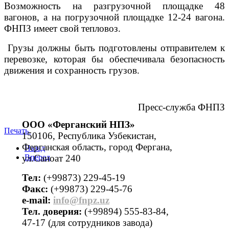
Возможность на разгрузочной площадке 48
вагонов, а на погрузочной площадке 12-24 вагона.
ФНПЗ имеет свой тепловоз.
Грузы должны быть подготовлены отправителем к
перевозке, которая бы обеспечивала безопасность
движения и сохранность грузов.
Пресс-служба ФНПЗ
ООО «Ферганский НПЗ»
Печать
150106, Республика Узбекистан,
Ферганская область, город Фергана,
Назад
ул.Саноат 240
Вперед
Тел:
(+99873) 229-45-19
Факс:
(+99873) 229-45-76
е-mail:
info@fnpz.uz
Тел. доверия:
(+99894) 555-83-84,
47-17 (для сотрудников завода)