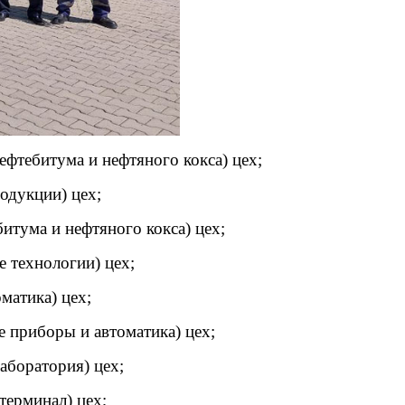
фтебитума и нефтяного кокса) цех;
одукции) цех;
тума и нефтяного кокса) цех;
 технологии) цех;
атика) цех;
приборы и автоматика) цех;
аборатория) цех;
ерминал) цех;