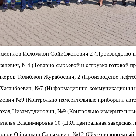
Исмоилов Исломжон Сойибжонович 2 (Производство не
шевич, №4 (Товарно-сырьевой и отгрузка готовой пр
коров Толибжон Журабоевич, 2 (Производство нефтеби
 Хасанбоевич, №7 (Информационно-коммуникационные
вич №9 (Контрольно измерительные приборы и автом
хад Низамутдинович, №9 (Контрольно измерительные 
талья Владимировна 10 (ЦЗЛ центральная заводская л
жонов Ойдинжон Садыкович, №12 (Железнодорожный т