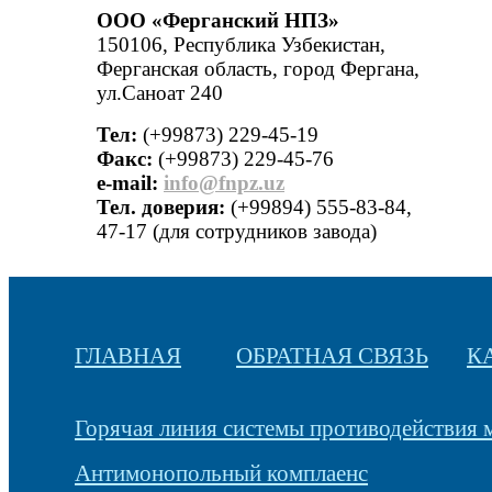
ООО «Ферганский НПЗ»
150106, Республика Узбекистан,
Ферганская область, город Фергана,
ул.Саноат 240
Тел:
(+99873) 229-45-19
Факс:
(+99873) 229-45-76
е-mail:
info@fnpz.uz
Тел. доверия:
(+99894) 555-83-84,
47-17 (для сотрудников завода)
ГЛАВНАЯ
ОБРАТНАЯ СВЯЗЬ
К
Горячая линия системы противодействия
Антимонопольный комплаенс