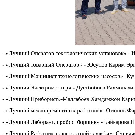
- «Лучший Оператор технологических установок» - 
- «Лучший товарный Оператор» - Юсупов Карим Эрга
- «Лучший Машинист технологических насосов» -Куч
- «Лучший Электромонтер» - Дустбобоев Рахмонали
- «Лучший Приборист»-Маллабоев Хамдамжон Каримо
- «Лучший механоремонтных работник»- Омонов Фар
- «Лучший Лаборант, пробоотборщик» - Байкарова На
- «Лучший Работник транспортной службы»- Супид