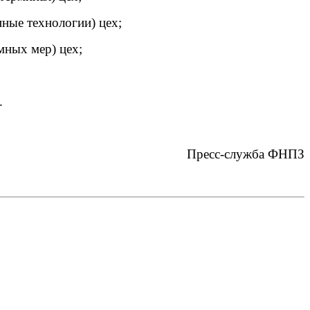
ые технологии) цех;
ных мер) цех;
.
Пресс-служба ФНПЗ