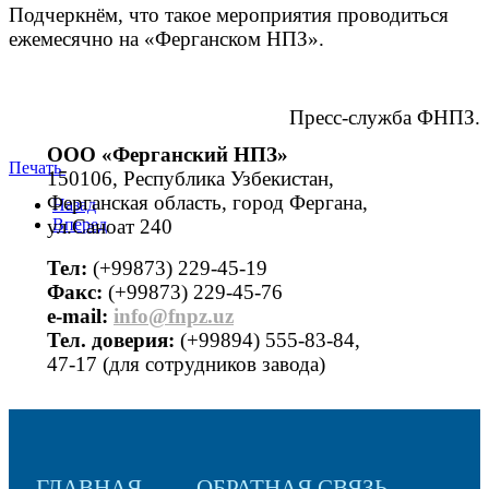
Подчеркнём, что такое мероприятия проводиться
ежемесячно на «Ферганском НПЗ».
Пресс-служба ФНПЗ.
ООО «Ферганский НПЗ»
Печать
150106, Республика Узбекистан,
Ферганская область, город Фергана,
Назад
ул.Саноат 240
Вперед
Тел:
(+99873) 229-45-19
Факс:
(+99873) 229-45-76
е-mail:
info@fnpz.uz
Тел. доверия:
(+99894) 555-83-84,
47-17 (для сотрудников завода)
ГЛАВНАЯ
ОБРАТНАЯ СВЯЗЬ