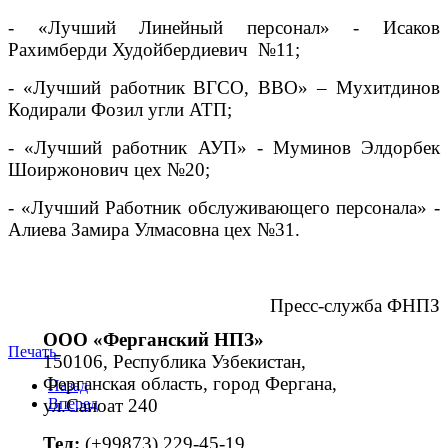
- «Лучший Линейный персонал» - Исаков
Рахимберди Худойбердиевич
№11;
- «Лучший работник ВГСО, ВВО» – Мухитдинов
Кодирали Фозил угли
АТП;
- «Лучший работник АУП» - Муминов Элдорбек
Шоиржонович цех №20;
- «Лучший Работник обслуживающего персонала» -
Алиева Замира Улмасовна цех №31.
Пресс-служба ФНПЗ
ООО «Ферганский НПЗ»
Печать
150106, Республика Узбекистан,
Ферганская область, город Фергана,
Назад
ул.Саноат 240
Вперед
Тел:
(+99873) 229-45-19