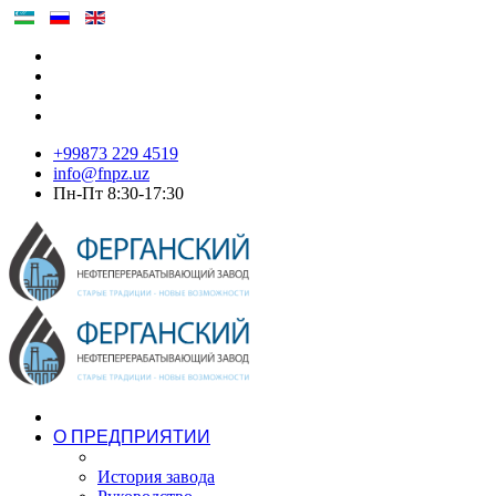
+99873 229 4519
info@fnpz.uz
Пн-Пт 8:30-17:30
О ПРЕДПРИЯТИИ
История завода