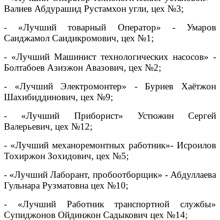
Валиев Абдурашид Рустамхон угли, цех №3;
- «Лучший товарный Оператор» - Умаров
Саиджамол Саидикромович, цех №1;
- «Лучший Машинист технологических насосов» -
Болтабоев Азизжон Авазович, цех №2;
- «Лучший Электромонтер» - Буриев Хаётжон
Шахибиддинович, цех №9;
- «Лучший Приборист» Устюжин Сергей
Валерьевич, цех №12;
- «Лучший механоремонтных работник»- Исроилов
Тохиржон Зохидович, цех №5;
- «Лучший Лаборант, пробоотборщик» - Абдуллаева
Гульнара Рузматовна цех №10;
- «Лучший Работник транспортной службы»
Супиджонов Ойдинжон Садыкович цех №14;