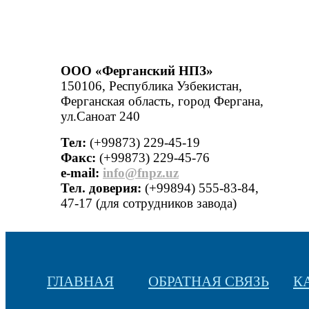
ООО «Ферганский НПЗ»
150106, Республика Узбекистан,
Ферганская область, город Фергана,
ул.Саноат 240
Тел:
(+99873) 229-45-19
Факс:
(+99873) 229-45-76
е-mail:
info@fnpz.uz
Тел. доверия:
(+99894) 555-83-84,
47-17 (для сотрудников завода)
ГЛАВНАЯ
ОБРАТНАЯ СВЯЗЬ
К