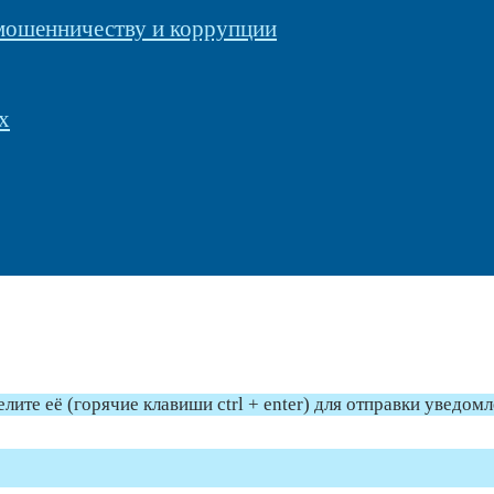
 мошенничеству и коррупции
х
те её (горячие клавиши ctrl + enter) для отправки уведом