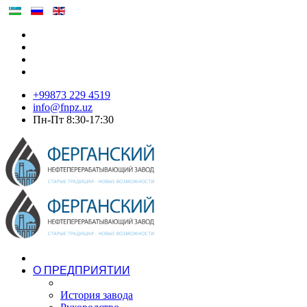
+99873 229 4519
info@fnpz.uz
Пн-Пт 8:30-17:30
О ПРЕДПРИЯТИИ
История завода