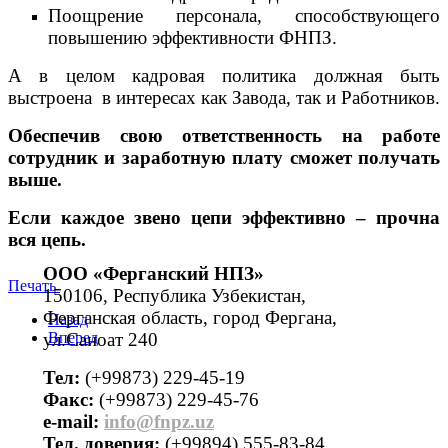
Поощрение персонала, способствующего
повышению эффективности ФНПЗ.
А в целом кадровая политика должная быть
выстроена в интересах как Завода, так и Работников.
Обеспечив свою ответственность на работе
сотрудник и заработную плату сможет получать
выше.
Если каждое звено цепи эффективно – прочна
вся цепь.
ООО «Ферганский НПЗ»
Печать
150106, Республика Узбекистан,
Ферганская область, город Фергана,
Назад
ул.Саноат 240
Вперед
Тел:
(+99873) 229-45-19
Факс:
(+99873) 229-45-76
е-mail:
info@fnpz.uz
Тел. доверия:
(+99894) 555-83-84,