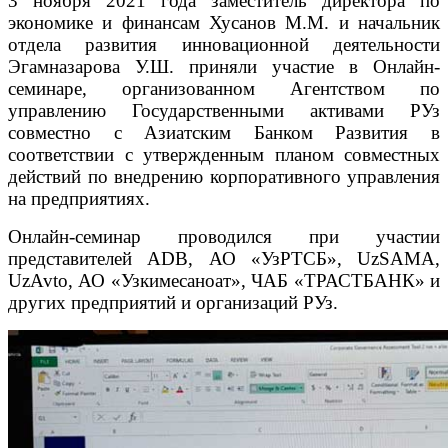
3 ноября 2021 года заместитель директора по
экономике и финансам Хусанов М.М. и начальник
отдела развития инновационной деятельности
Эгамназарова У.Ш. приняли участие в Онлайн-
семинаре, организованном Агентством по
управлению Государственными активами РУз
совместно с Азиатским Банком Развития в
соответствии с утвержденным планом совместных
действий по внедрению корпоративного управления
на предприятиях.
Онлайн-семинар проводился при участии
представителей ADB, АО «УзРТСБ», UzSAMA,
UzAvto, АО «Узкимесаноат», ЧАБ «ТРАСТБАНК» и
других предприятий и организаций РУз.