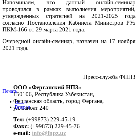
Напоминаем, что данный онлайн-семинар
проводился в рамках выполнения мероприятий,
утвержденных стратегией на 2021-2025 года
согласно Постановления Кабинета Министров РУз
ПКМ-166 от 29 марта 2021 года.
Очередной онлайн-семинар, назначен на 17 ноября
2021 года.
Пресс-служба ФНПЗ
ООО «Ферганский НПЗ»
Печать
150106, Республика Узбекистан,
Ферганская область, город Фергана,
Назад
ул.Саноат 240
Вперед
Тел:
(+99873) 229-45-19
Факс:
(+99873) 229-45-76
е-mail:
info@fnpz.uz