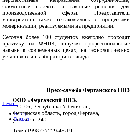
совместные проекты и научные решения для
производственной сферы. Представители
университета также ознакомились с процессами
модернизации, реализуемыми на предприятии.
Сегодня более 100 студентов ежегодно проходят
практику на ФНПЗ, получая профессиональные
навыки в современных цехах, на технологических
установках и в лабораториях завода.
Пресс
-
служба
Ферганского
НПЗ
ООО «Ферганский НПЗ»
Печать
150106, Республика Узбекистан,
Ферганская область, город Фергана,
Назад
ул.Саноат 240
Вперед
Тел:
(+99873) 229-45-19