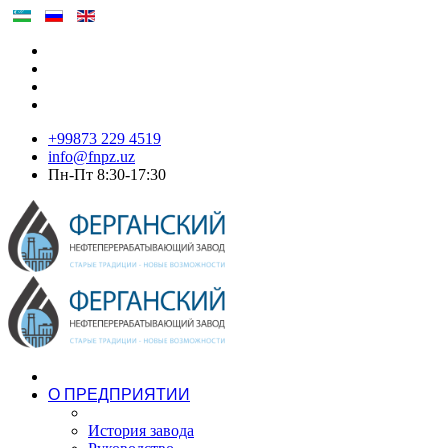
+99873 229 4519
info@fnpz.uz
Пн-Пт 8:30-17:30
О ПРЕДПРИЯТИИ
История завода