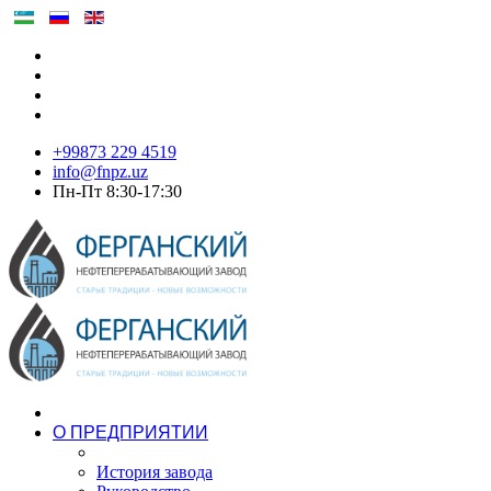
+99873 229 4519
info@fnpz.uz
Пн-Пт 8:30-17:30
О ПРЕДПРИЯТИИ
История завода