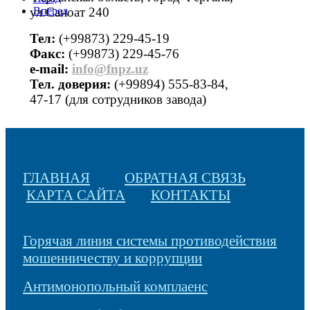
ул.Саноат 240
Вперед
Тел:
(+99873) 229-45-19
Факс:
(+99873) 229-45-76
е-mail:
info@fnpz.uz
Тел. доверия:
(+99894) 555-83-84,
47-17 (для сотрудников завода)
ГЛАВНАЯ
ОБРАТНАЯ СВЯЗЬ
КАРТА САЙТА
КОНТАКТЫ
Горячая линия системы противодействия
мошенничеству и коррупции
Антимонопольный комплаенс