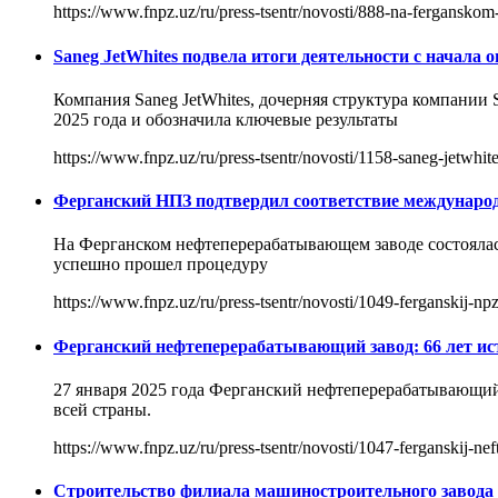
https://www.fnpz.uz/ru/press-tsentr/novosti/888-na-ferganskom-
Saneg JetWhites подвела итоги деятельности с начала
Компания Saneg JetWhites, дочерняя структура компании 
2025 года и обозначила ключевые результаты
https://www.fnpz.uz/ru/press-tsentr/novosti/1158-saneg-jetwhite
Ферганский НПЗ подтвердил соответствие междунаро
На Ферганском нефтеперерабатывающем заводе состояла
успешно прошел процедуру
https://www.fnpz.uz/ru/press-tsentr/novosti/1049-ferganskij-
Ферганский нефтеперерабатывающий завод: 66 лет ист
27 января 2025 года Ферганский нефтеперерабатывающий
всей страны.
https://www.fnpz.uz/ru/press-tsentr/novosti/1047-ferganskij-nef
Строительство филиала машиностроительного завода 