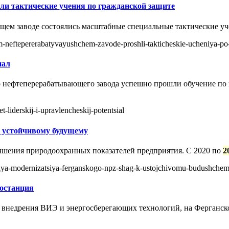
и тактические учения по гражданской защите
ем заводе состоялись масштабные специальные тактические уч
om-neftepererabatyvayushchem-zavode-proshli-takticheskie-ucheniya-po
иал
о нефтеперерабатывающего завода успешно прошли обучение по
-liderskij-i-upravlencheskij-potentsial
к устойчивому будущему
учшения природоохранных показателей предприятия. С 2020 по
2
skaya-modernizatsiya-ferganskogo-npz-shag-k-ustojchivomu-budushche
ростанция
ю внедрения ВИЭ и энергосберегающих технологий, на Ферганс