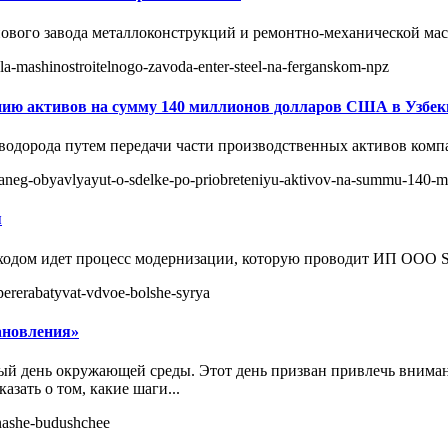
ового завода металлоконструкций и ремонтно-механической мас
liala-mashinostroitelnogo-zavoda-enter-steel-na-ferganskom-npz
тению активов на сумму 140 миллионов долларов США в Узбек
дорода путем передачи части производственных активов компан
i-saneg-obyavlyayut-o-sdelke-po-priobreteniyu-aktivov-na-summu-140-m
я
дом идет процесс модернизации, которую проводит ИП ООО Sano
-pererabatyvat-vdvoe-bolshe-syrya
ановления»
ый день окружающей среды. Этот день призван привлечь внима
азать о том, какие шаги...
-nashe-budushchee