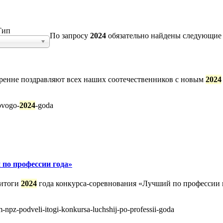
Тип
По запросу
2024
обязательно
найдены следующие 
кренне поздравляют всех наших соотечественников с новым
2024
novogo-
2024
-goda
по профессии года»
 итоги
2024
года конкурса-соревнования «Лучший по профессии г
m-npz-podveli-itogi-konkursa-luchshij-po-professii-goda