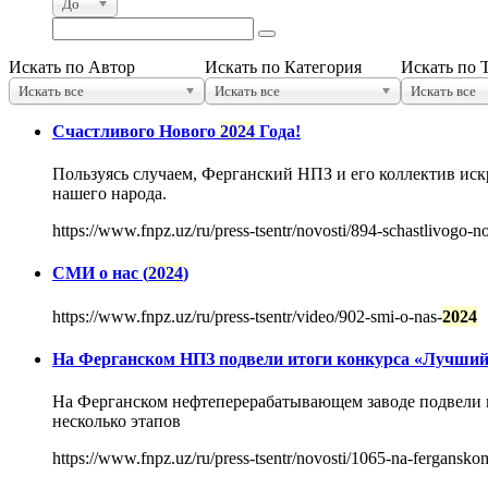
До
Искать по Автор
Искать по Категория
Искать по 
Искать все
Искать все
Искать все
Счастливого Нового
2024
Года!
Пользуясь случаем, Ферганский НПЗ и его коллектив ис
нашего народа.
https://www.fnpz.uz/ru/press-tsentr/novosti/894-schastlivogo-
СМИ о нас (
2024
)
https://www.fnpz.uz/ru/press-tsentr/video/902-smi-o-nas-
2024
На Ферганском НПЗ подвели итоги конкурса «Лучший 
На Ферганском нефтеперерабатывающем заводе подвели
несколько этапов
https://www.fnpz.uz/ru/press-tsentr/novosti/1065-na-fergansko