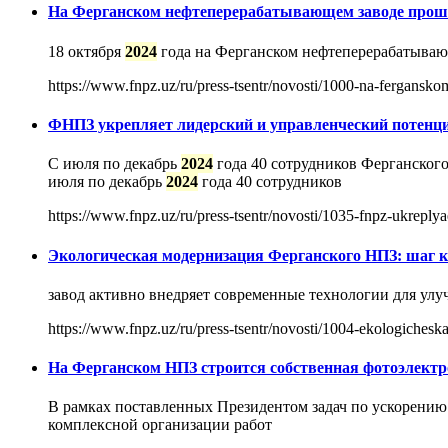
На Ферганском нефтеперерабатывающем заводе прошл
18 октября
2024
года на Ферганском нефтеперерабатывающ
https://www.fnpz.uz/ru/press-tsentr/novosti/1000-na-fergansk
ФНПЗ укрепляет лидерский и управленческий потенц
С июля по декабрь
2024
года 40 сотрудников Ферганског
июля по декабрь
2024
года 40 сотрудников
https://www.fnpz.uz/ru/press-tsentr/novosti/1035-fnpz-ukreplyaet
Экологическая модернизация Ферганского НПЗ: шаг 
завод активно внедряет современные технологии для ул
https://www.fnpz.uz/ru/press-tsentr/novosti/1004-ekologiche
На Ферганском НПЗ строится собственная фотоэлект
В рамках поставленных Президентом задач по ускорени
комплексной организации работ