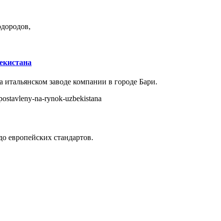
одородов,
екистана
а итальянском заводе компании в городе Бари.
a-postavleny-na-rynok-uzbekistana
до европейских стандартов.