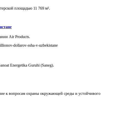
терской площадью 11 769 м².
истане
ии Air Products.
illionov-dollarov-ssha-v-uzbekistane
at Energetika Guruhi (Saneg).
ние к вопросам охраны окружающей среды и устойчивого