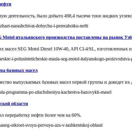
нефти
ную деятельность, было добыто 498,4 тысячи тонн жидких углев
lzhaet-narashchivat-dobychu-i-pererabotku-nefti
 Motol итальянского производства поставлены на рынок Узб
х масел SEG Motol Diesel 10W-40, API CI-4/SL, изготовленных н
cheskie-i-polusinteticheskie-masla-seg-motol-italyanskogo-proizvodstv
ва базовых масел
чество выпускаемых базовых масел первой группы и доведет их 
tovala-programma-po-uluchsheniyu-kachestva-bazovykh-masel
ской области
 переработку нефти более чем на 60%.
saneg-otkroet-svoyu-pervuyu-azs-v-tashkentskoj-oblasti