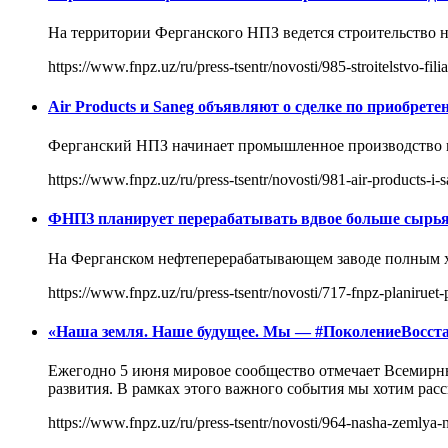
На территории Ферганского НПЗ ведется строительство н
https://www.fnpz.uz/ru/press-tsentr/novosti/985-stroitelstvo-fi
Air Products и Saneg объявляют о сделке по приобре
Ферганский НПЗ начинает промышленное производство во
https://www.fnpz.uz/ru/press-tsentr/novosti/981-air-products-
ФНПЗ планирует перерабатывать вдвое больше сырь
На Ферганском нефтеперерабатывающем заводе полным хо
https://www.fnpz.uz/ru/press-tsentr/novosti/717-fnpz-planiruet
«Наша земля. Наше будущее. Мы — #ПоколениеВосст
Ежегодно 5 июня мировое сообщество отмечает Всемирн
развития. В рамках этого важного события мы хотим расск
https://www.fnpz.uz/ru/press-tsentr/novosti/964-nasha-zemlya