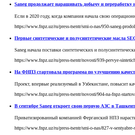
Saneg продолжает наращивать добычу и переработку 
Если в 2020 году, когда компания начала свою операцион
https://www.fnpz.uz/ru/press-tsentr/smi-o-nas/950-saneg-prodo
Первые синтетические и полусинтетические масла SEG
Saneg начала поставки синтетических и полусинтетически
https://www.fnpz.uz/ru/press-tsentr/novosti/939-pervye-sinteti
На ФНПЗ стартовала программа по улучшению качест
Проект, впервые реализуемый в Узбекистане, повысит ка
https://www.fnpz.uz/ru/press-tsentr/novosti/904-na-fnpz-star
В сентябре Saneg откроет свою первую АЗС в Ташкент
Приватизированный компанией Ферганский НПЗ нарастил
https://www.fnpz.uz/ru/press-tsentr/smi-o-nas/827-v-sentyabre-