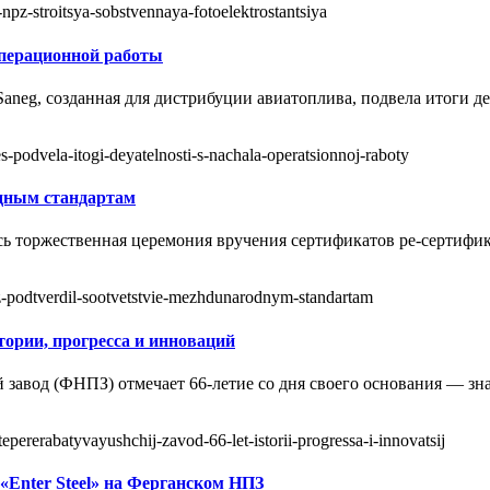
npz-stroitsya-sobstvennaya-fotoelektrostantsiya
 операционной работы
Saneg, созданная для дистрибуции авиатоплива, подвела итоги д
s-podvela-itogi-deyatelnosti-s-nachala-operatsionnoj-raboty
дным стандартам
сь торжественная церемония вручения сертификатов ре-сертифи
npz-podtverdil-sootvetstvie-mezhdunarodnym-standartam
ории, прогресса и инноваций
 завод (ФНПЗ) отмечает 66-летие со дня своего основания — з
tepererabatyvayushchij-zavod-66-let-istorii-progressa-i-innovatsij
«Enter Steel» на Ферганском НПЗ