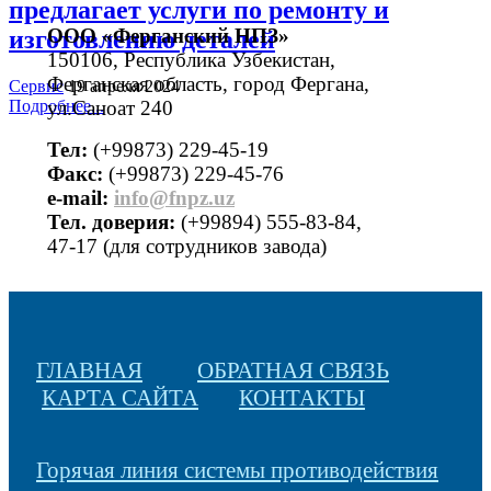
предлагает услуги по ремонту и
ООО «Ферганский НПЗ»
изготовлению деталей
150106, Республика Узбекистан,
Ферганская область, город Фергана,
Сервис
19 апреля 2024
Подробнее...
ул.Саноат 240
Тел:
(+99873) 229-45-19
Факс:
(+99873) 229-45-76
е-mail:
info@fnpz.uz
Тел. доверия:
(+99894) 555-83-84,
47-17 (для сотрудников завода)
ГЛАВНАЯ
ОБРАТНАЯ СВЯЗЬ
КАРТА САЙТА
КОНТАКТЫ
Горячая линия системы противодействия