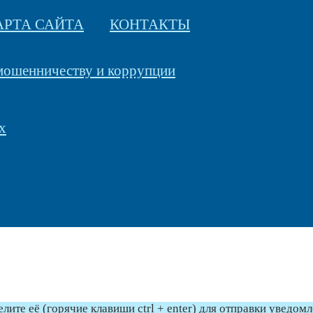
АРТА САЙТА
КОНТАКТЫ
 мошенничеству и коррупции
х
те её (горячие клавиши ctrl + enter) для отправки уведом