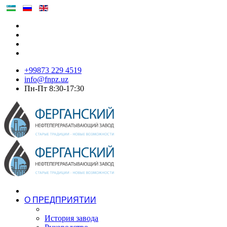
+99873 229 4519
info@fnpz.uz
Пн-Пт 8:30-17:30
О ПРЕДПРИЯТИИ
История завода