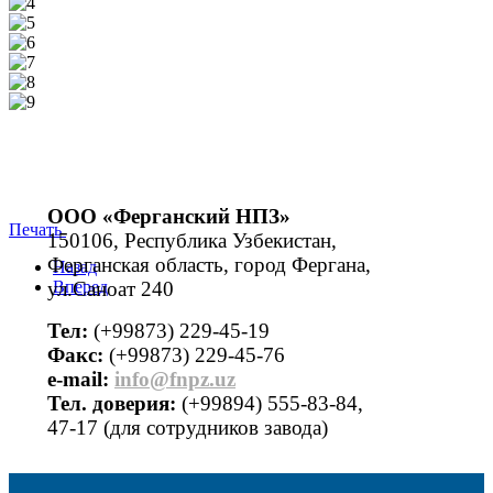
ООО «Ферганский НПЗ»
Печать
150106, Республика Узбекистан,
Ферганская область, город Фергана,
Назад
ул.Саноат 240
Вперед
Тел:
(+99873) 229-45-19
Факс:
(+99873) 229-45-76
е-mail:
info@fnpz.uz
Тел. доверия:
(+99894) 555-83-84,
47-17 (для сотрудников завода)