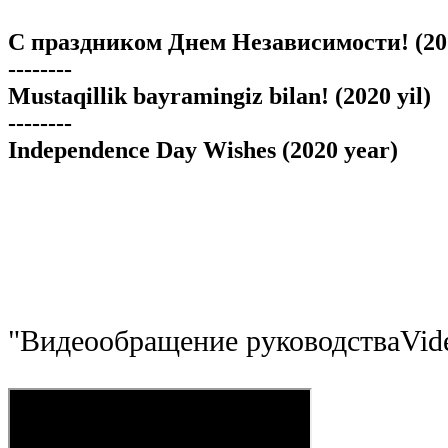
С праздником Днем Независимости! (202
--------
Mustaqillik bayramingiz bilan! (2020 yil)
--------
Independence Day Wishes (2020 year)
"
Видеообращение руководства
Vid