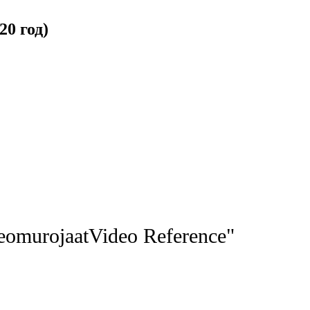
0 год)
eomurojaat
Video Reference
"