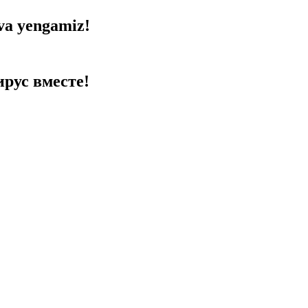
va yengamiz!
рус вместе!