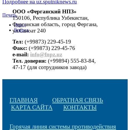
Подробнее на uz.sputniknews.ru
ООО «Ферганский НПЗ»
Печать
150106, Республика Узбекистан,
Ферганская область, город Фергана,
Назад
ул.Саноат 240
Вперед
Тел:
(+99873) 229-45-19
Факс:
(+99873) 229-45-76
е-mail:
info@fnpz.uz
Тел. доверия:
(+99894) 555-83-84,
47-17 (для сотрудников завода)
ГЛАВНАЯ
ОБРАТНАЯ СВЯЗЬ
КАРТА САЙТА
КОНТАКТЫ
Горячая линия системы противодействия