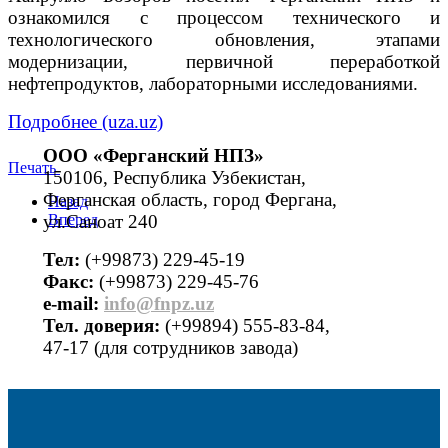
ознакомился с процессом технического и
технологического обновления, этапами
модернизации, первичной переработкой
нефтепродуктов, лабораторными исследованиями.
Подробнее (uza.uz)
ООО «Ферганский НПЗ»
Печать
150106, Республика Узбекистан,
Ферганская область, город Фергана,
Назад
ул.Саноат 240
Вперед
Тел:
(+99873) 229-45-19
Факс:
(+99873) 229-45-76
е-mail:
info@fnpz.uz
Тел. доверия:
(+99894) 555-83-84,
47-17 (для сотрудников завода)