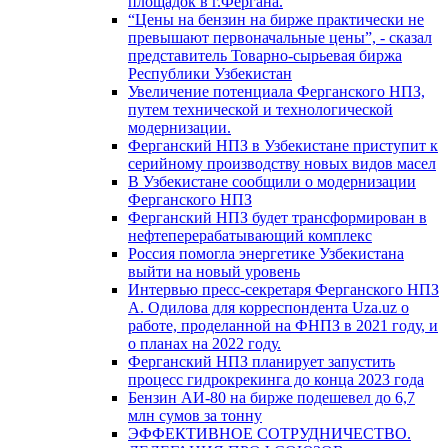
площадок в г.Фергана.
“Цены на бензин на бирже практически не
превышают первоначальные цены”, - сказал
представитель Товарно-сырьевая биржа
Республики Узбекистан
Увеличение потенциала Ферганского НПЗ,
путем технической и технологической
модернизации.
Ферганский НПЗ в Узбекистане приступит к
серийному производству новых видов масел
В Узбекистане сообщили о модернизации
Ферганского НПЗ
Ферганский НПЗ будет трансформирован в
нефтеперерабатывающий комплекс
Россия помогла энергетике Узбекистана
выйти на новый уровень
Интервью пресс-секретаря Ферганского НПЗ
А. Одилова для корреспондента Uza.uz о
работе, проделанной на ФНПЗ в 2021 году, и
о планах на 2022 году.
Ферганский НПЗ планирует запустить
процесс гидрокрекинга до конца 2023 года
Бензин АИ-80 на бирже подешевел до 6,7
млн сумов за тонну
ЭФФЕКТИВНОЕ СОТРУДНИЧЕСТВО.