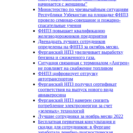
начинается с женщины”
Министерство по чрезвычайным ситуациям
Республики Узбекистан на площадке ФНПЗ
провело семинар-совещание и пожарно-
спасательные учения
ФНПЗ повышает квалификацию
железнодорожников предприятия
Двенадцать лучших сотрудников
определены на ФНПЗ за октябрь месяц.
Ферганский НПЗ увеличивает выработку
бензина и сжиженного газа.
Ситуация связанная с терминалом «Ангрен»
не повлияет на снабжение топливом
ФНПЗ цифровизует отгрузку
автотранспортом
Ферганский НПЗ получил сертификат
соответствия на выпуск нового вида
авиакеросина
Ферганский НПЗ намерен снизить
потребление электроэнергии за счет
«зеленых» технологий
Лучшие сотрудники за ноябрь месяц 2022
Бесплатная первичная консультация и
скидки для сотрудников: в Фергане
заработала лечебно-диагностическая