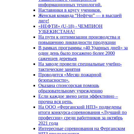
информационных технологий.
Наставники в кругу учеников.
Женская команда “Нефтчи” — в высшей
лиге!
«НЕФТИ» (U-18) - ЧЕМПИОН
УЗБЕКИСТАНА!
На пути к оптимизации производства и
повышению ликвидности продукции
В рамках программы «40 Ударных дней» за
один день было посажено более 2000
саженцев деревьев
На заводе провели специальные учебно-
тактические занятия
Проводится «Месяц пожарной
безопасности».
Оказана спонсорская помощь
образовательному учреждению
Если каждое звено цепи эффективно –
прочна вся цепь.
На ООО «Ферганский НПЗ» подведены
итоги конкурса-соревнования «Лучший по
профессии» среди работников за октябрь
2021 года
Интересные соревнования на Ферганском
НПЗ продолжаются