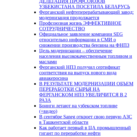
ДЕЛЕГАЦИЯ ПРОФСОЮЗОВ
УЗБЕКИСТАНА ПОСЕТИЛА БЕЛАРУСЬ
Ферганский нефтеперерабатывающий завод:
модернизация продолжается
Профсоюзная жизнь ЭФФЕКТИВНОЕ
СОТРУДНИЧЕСТВО
Официальное заявление компании SEG
относительно информации в СМИ о
снижении производства бензина на ФНПЗ
Цель модернизации – обеспечение
населения высококачественным топливом и
маслами
Ферганский НПЗ получил сертификат
соответствия на выпуск нового вида
авиакеросина
В РЕЗУЛЬТАТЕ МОДЕРНИЗАЦИИ ОБЪЕМ
ПЕРЕРАБОТКИ СЫРЬЯ НА
ФЕРГАНСКОМ НПЗ УВЕЛИЧИТСЯ В 2
РАЗА
Боинги летают на узбекском топливе
(+видео)
В сентябре Saneg откроет свою первую АЗС
в Ташкентской области
Как работает первый в ЦА промышленный
гигант по переработке нефти