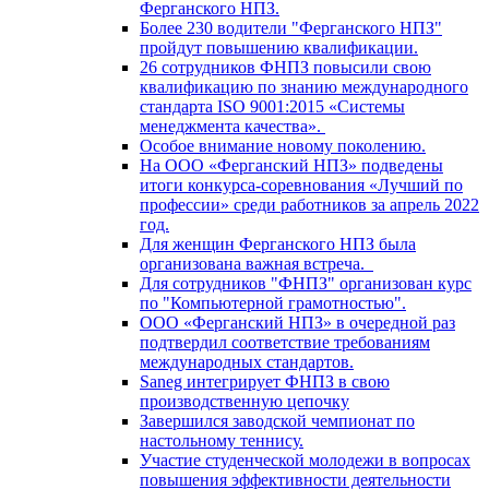
Ферганского НПЗ.
Более 230 водители "Ферганского НПЗ"
пройдут повышению квалификации.
26 сотрудников ФНПЗ повысили свою
квалификацию по знанию международного
стандарта ISO 9001:2015 «Системы
менеджмента качества».
Особое внимание новому поколению.
На ООО «Ферганский НПЗ» подведены
итоги конкурса-соревнования «Лучший по
профессии» среди работников за апрель 2022
год.
Для женщин Ферганского НПЗ была
организована важная встреча.
Для сотрудников "ФНПЗ" организован курс
по "Компьютерной грамотностью".
ООО «Ферганский НПЗ» в очередной раз
подтвердил соответствие требованиям
международных стандартов.
Saneg интегрирует ФНПЗ в свою
производственную цепочку
Завершился заводской чемпионат по
настольному теннису.
Участие студенческой молодежи в вопросах
повышения эффективности деятельности