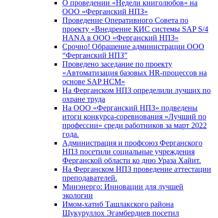
О проведении «Недели книголюбов» на
ООО «Ферганский НПЗ»
Проведение Оперативного Совета по
проекту «Внедрение КИС системы SAP S/4
HANA в ООО «Ферганский НПЗ»
Срочно! Обращение администрации ООО
“Ферганский НПЗ”
Проведено заседание по проекту
«Автоматизация базовых HR-процессов на
основе SAP HCM»
На Ферганском НПЗ определили лучших по
охране труда
На ООО «Ферганский НПЗ» подведены
итоги конкурса-соревнования «Лучший по
профессии» среди работников за март 2022
года.
Администрация и профсоюз Ферганского
НПЗ посетили социальные учреждения
Ферганской области ко дню Ураза Хайит.
На Ферганском НПЗ проведение аттестации
преподавателей.
Минэнерго: Инновации для лучшей
экологии
Имом-хатиб Ташлакского района
Шукуруллох Эгамбердиев посетил