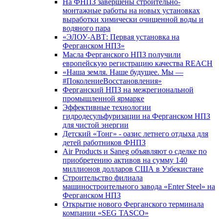
На ФНПЗ завершены строительно-
монтажные работы на новых установках
выработки химически очищенной воды и
водяного пара
«ЭЛОУ-АВТ: Первая установка на
Ферганском НПЗ»
Масла Ферганского НПЗ получили
европейскую регистрацию качества REACH
«Наша земля. Наше будущее. Мы —
#ПоколениеВосстановления»
Ферганский НПЗ на межрегиональной
промышленной ярмарке
Эффективные технологии
гидродесульфуризации на Ферганском НПЗ
для чистой энергии
Детский «Тонг» - оазис летнего отдыха для
детей работников ФНПЗ
Air Products и Saneg объявляют о сделке по
приобретению активов на сумму 140
миллионов долларов США в Узбекистане
Строительство филиала
машиностроительного завода «Enter Steel» на
Ферганском НПЗ
Открытие нового Ферганского терминала
компании «SEG TASCO»