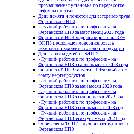
промышленная установка по переработке
нефтяных шламов
День памяти и почестей для ветеранов труда
Ферганского НПЗ
«Лучший работник по профессии» на
Ферганском НПЗ за март месяц 2023 года
Ферганский НПЗ модернизирован на 33%
ФНПЗ продолжает модернизировать
технологии хранения готовой продукции
День защиты детей на ФНПЗ
«Лучший работник по профессии» на
Ферганском НПЗ за апрель месяц 2023 года
Ферганский НПЗ запустил Telegram-бот по
сбыту нефтепродуктов
«Лучший работник по профессии» на
Ферганском НПЗ за май месяц 2023 года
«Лучший работник по профессии» на
Ферганском НПЗ за июнь месяц 2023 год
«Лучший работник по профессии» на
Ферганском НПЗ за июль месяц 2023 год
«Лучший работник по профессии» на
Ферганском НПЗ за август месяц 2023 год
Определены ТОП-12 лучших сотрудников на
Ферганском НПЗ