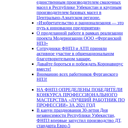
единственным производителем смазочных
масел в Республике Узбекистан и крупным
производителем базовых масел в
Центрально-Азиатском регионе.
«Изобретательство и рационализация — это
путь к инновации предприятия»
О проделанной работе в рамках реализации
проекта Модернизации ООО «Ферганский
НПЗ»
Сотрудники ФНПЗ и АТП приняли
активное участие в общенациональном
благотворительном хашаре.
Давайте бороться и побеждать Коронавирус
вместе!
Вниманию всех работников Ферганского
НПЗ!
НА ФНПЗ ОПРЕДЕЛЕНЫ ПОБЕДИТЕЛИ
КОНКУРСА ПРОФЕССИОНАЛЬНОГО
МАСТЕРСТВА «ЛУЧШИЙ РАБОТНИК ПО
ПРОФЕССИИ» ЗА 2021 ГОД
В канун празднования 30-летия Дня
независимости Республики Узбекистан,
ФНПЗ впервые запустил производство ДТ,
стандарта Евро-5