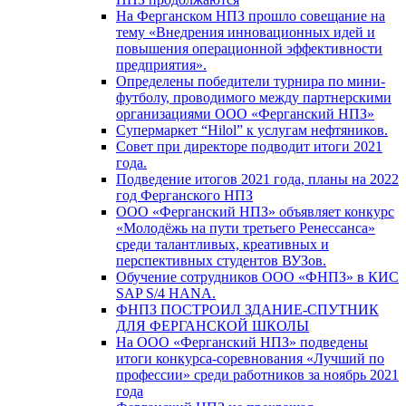
На Ферганском НПЗ прошло совещание на
тему «Внедрения инновационных идей и
повышения операционной эффективности
предприятия».
Определены победители турнира по мини-
футболу, проводимого между партнерскими
организациями ООО «Ферганский НПЗ»
Супермаркет “Hilol” к услугам нефтяников.
Совет при директоре подводит итоги 2021
года.
Подведение итогов 2021 года, планы на 2022
год Ферганского НПЗ
ООО «Ферганский НПЗ» объявляет конкурс
«Молодёжь на пути третьего Ренессанса»
среди талантливых, креативных и
перспективных студентов ВУЗов.
Обучение сотрудников ООО «ФНПЗ» в КИС
SAP S/4 HANA.
ФНПЗ ПОСТРОИЛ ЗДАНИЕ-СПУТНИК
ДЛЯ ФЕРГАНСКОЙ ШКОЛЫ
На ООО «Ферганский НПЗ» подведены
итоги конкурса-соревнования «Лучший по
профессии» среди работников за ноябрь 2021
года