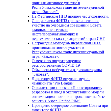
приняли активное участие в
Республиканском этапе интеллектуальной
игры “Заковат".
На Ферганском НПЗ прошел час духовности.
Специалисты ФНПЗ приняли активное
участие на очередном совещании Совета
главных энергетиков
нефтеперерабатывающих и
нефтехимических предприятий стран СНГ
Награждена молодежь Ферганской НПЗ,
принявшая активное участие в
Республиканском этапе интеллектуальной
игры «Заковат».
О мерах по предотвращению
распространения COVID-19
Объявлены победители радиовикторины
"Заковат".
Директору ФНПЗ вручили медаль
чемпионата “Pro League”
О реализации проекта «Проектирование,
разработка и ввод в эксплуатацию модели
оптимизационного планирования» на базе
решения Aspen Unified PIMS
Проведено очередное совещание Совета при
директоре ФНПЗ