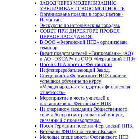
ЗАВОД ЧЕРЕЗ МОДЕРНИЗАЦИЮ
УВЕЛИЧИВАЕТ СВОЮ МОЩНОСТЬ
Организована поездка в город цветов -
Наманган.
Экскурсия по историческим городам.
СОВЕТ ПРИ ДИРЕКТОРЕ ПРОВЕЛ
ПЕРВОЕ ЗАСЕДАНИЯ.
В ООО «Ферганский НПЗ» организован
семинар
Визит представителей «Газпромбанк» (АО)
и АО «ЭКСАР» на ООО «Ферганский НПЗ»
Посол США посетил Ферганский
Нефтеперерабатывающий Завод.
Специалисты Ферганского НПЗ прошли
успешное обучение по курсу
«Международная стандартная финансовая
отчетность»
Мероприятие в честь учителей и
наставников на Ферганском НПЗ
На очередном заседании Общественного
совета был рассмотрен важный вопрос,
связанный с производством.
Посол Германии посетил Ферганский НПЗ.
Ветераны ФНПЗ посетили г.Коканд
Молодые специалисты Ферганского НПЗ