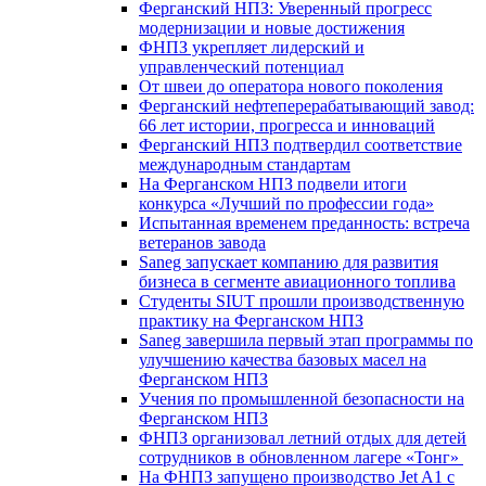
Ферганский НПЗ: Уверенный прогресс
модернизации и новые достижения
ФНПЗ укрепляет лидерский и
управленческий потенциал
От швеи до оператора нового поколения
Ферганский нефтеперерабатывающий завод:
66 лет истории, прогресса и инноваций
Ферганский НПЗ подтвердил соответствие
международным стандартам
На Ферганском НПЗ подвели итоги
конкурса «Лучший по профессии года»
Испытанная временем преданность: встреча
ветеранов завода
Saneg запускает компанию для развития
бизнеса в сегменте авиационного топлива
Студенты SIUT прошли производственную
практику на Ферганском НПЗ
Saneg завершила первый этап программы по
улучшению качества базовых масел на
Ферганском НПЗ
Учения по промышленной безопасности на
Ферганском НПЗ
ФНПЗ организовал летний отдых для детей
сотрудников в обновленном лагере «Тонг»
На ФНПЗ запущено производство Jet A1 с