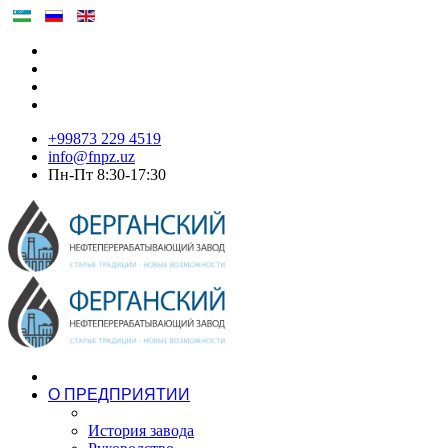
+99873 229 4519
info@fnpz.uz
Пн-Пт 8:30-17:30
О ПРЕДПРИЯТИИ
История завода