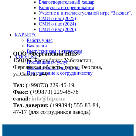
Благотворительный хашар
Конкурсы и соревнования
Участие в интеллектуальной игре “Заковат".
СМИ о нас (2025)
СМИ о нас (2024)
СМИ о нас (2026)
КАРЬЕРА
Работа у нас
Вакансии
Выпускникам и студентам
ООО «Ферганский НПЗ»
ЗАКУПКИ
150106, Республика Узбекистан,
Поставщикам услуг
Ферганская область, город Фергана,
Поставщикам продукции
ул.Саноат 240
Приглашение к сотрудничеству
Тел:
(+99873) 229-45-19
Факс:
(+99873) 229-45-76
е-mail:
info@fnpz.uz
Тел. доверия:
(+99894) 555-83-84,
47-17 (для сотрудников завода)