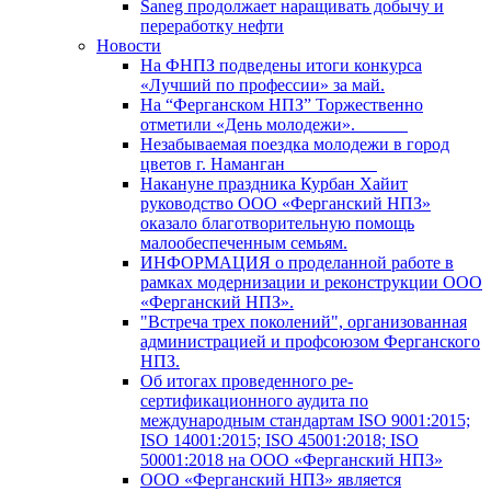
Saneg продолжает наращивать добычу и
переработку нефти
Новости
На ФНПЗ подведены итоги конкурса
«Лучший по профессии» за май.
На “Ферганском НПЗ” Торжественно
отметили «День молодежи».
Незабываемая поездка молодежи в город
цветов г. Наманган
Накануне праздника Курбан Хайит
руководство ООО «Ферганский НПЗ»
оказало благотворительную помощь
малообеспеченным семьям.
ИНФОРМАЦИЯ о проделанной работе в
рамках модернизации и реконструкции ООО
«Ферганский НПЗ».
"Встреча трех поколений", организованная
администрацией и профсоюзом Ферганского
НПЗ.
Об итогах проведенного ре-
сертификационного аудита по
международным стандартам ISO 9001:2015;
ISO 14001:2015; ISO 45001:2018; ISO
50001:2018 на ООО «Ферганский НПЗ»
ООО «Ферганский НПЗ» является