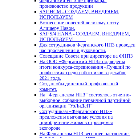
Ферганский НПЗ не прекращал
производство продукции
SAP HCM - СОЗДАЕМ, ВНЕДРЯЕМ,
ИСПОЛЬЗУЕМ
Вознесение почестей великому поэту
Алишеру Навои.
SAP S/4 HANA - СОЗДАЕМ, ВНЕДРЯЕМ,
ИСПОЛЬЗУЕМ
Для сотрудников Ферганского НПЗ проведен
час просвещения и духовности.
Совещание Совета при директоре на ФНПЗ
На ООО «Ферганский НПЗ» подведены
итоги конкурса-соревнования «Лучший по
профессии» среди работников за декабрь
2021 года.
Создан объединенный профсоюзный
комитет.
На “Ферганском НПЗ” состоялось отчетно-
выборное собрание первичной партийной
организации “УзЛиДеП”.
Сотрудникам «Ферганского НПЗ»
предложены выгодные условия на
приобретение жилья в строящемся
экогороде.
На Ферганском НПЗ весеннее настроение.