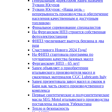
Генеральным директором Saneg назначен
Тулкин Юсупов
Тулкин Юсупов: «Наша цель –
непрерывность производства и обеспечение
населения качественным и доступным
топливом»
Финальное соревнование специалистов
На Ферганском НПЗ строится собственная
фотоэлектростанция
ФНПЗ увеличивает выпуск бензина в два
раза
Счастливого Нового 2024 Года!
На ФНПЗ стартовала программа по
улучшению качества базовых масел
Ферганскому НПЗ – 65 лет!
Saneg объявляет о приобретении
итальянского производителя масел и
смазочных материалов CGC Lubricants Italy
Saneg презентовала завод масел и смазок в
Бари как часть своего производственного
комплекса
Первые синтетические и полусинтетические
масла SEG Motol итальянского производства
поставлены на рынок Узбекистана
Тепло и безопасность