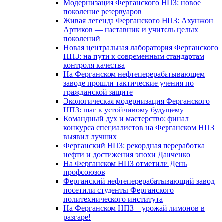
Модернизация Ферганского НПЗ: новое
поколение резервуаров
Живая легенда Ферганского НПЗ: Ахунжон
Артиков — наставник и учитель целых
поколений
Новая центральная лаборатория Ферганского
НПЗ: на пути к современным стандартам
контроля качества
На Ферганском нефтеперерабатывающем
заводе прошли тактические учения по
гражданской защите
Экологическая модернизация Ферганского
НПЗ: шаг к устойчивому будущему
Командный дух и мастерство: финал
конкурса специалистов на Ферганском НПЗ
выявил лучших
Ферганский НПЗ: рекордная переработка
нефти и достижения эпохи Данченко
На Ферганском НПЗ отметили День
профсоюзов
Ферганский нефтеперерабатывающий завод
посетили студенты Ферганского
политехнического института
На Ферганском НПЗ – урожай лимонов в
разгаре!