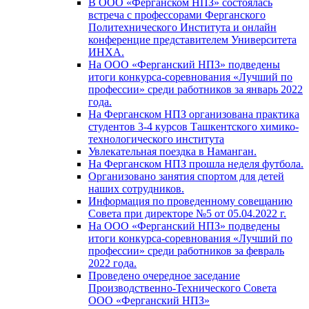
В ООО «Ферганском НПЗ» состоялась
встреча с профессорами Ферганского
Политехнического Института и онлайн
конференцие представителем Университета
ИНХА.
На ООО «Ферганский НПЗ» подведены
итоги конкурса-соревнования «Лучший по
профессии» среди работников за январь 2022
года.
На Ферганском НПЗ организована практика
студентов 3-4 курсов Ташкентского химико-
технологического института
Увлекательная поездка в Наманган.
На Ферганском НПЗ прошла неделя футбола.
Организовано занятия спортом для детей
наших сотрудников.
Информация по проведенному совещанию
Совета при директоре №5 от 05.04.2022 г.
На ООО «Ферганский НПЗ» подведены
итоги конкурса-соревнования «Лучший по
профессии» среди работников за февраль
2022 года.
Проведено очередное заседание
Производственно-Технического Совета
ООО «Ферганский НПЗ»