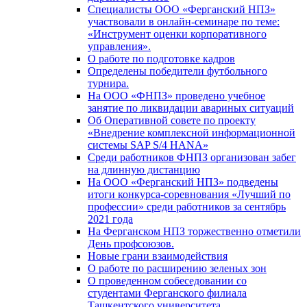
Специалисты ООО «Ферганский НПЗ»
участвовали в онлайн-семинаре по теме:
«Инструмент оценки корпоративного
управления».
О работе по подготовке кадров
Определены победители футбольного
турнира.
На ООО «ФНПЗ» проведено учебное
занятие по ликвидации авариных ситуаций
Об Оперативной совете по проекту
«Внедрение комплексной информационной
системы SAP S/4 HANA»
Среди работников ФНПЗ организован забег
на длинную дистанцию
На ООО «Ферганский НПЗ» подведены
итоги конкурса-соревнования «Лучший по
профессии» среди работников за сентябрь
2021 года
На Ферганском НПЗ торжественно отметили
День профсоюзов.
Новые грани взаимодействия
О работе по расширению зеленых зон
О проведенном собеседовании со
студентами Ферганского филиала
Ташкентского университета