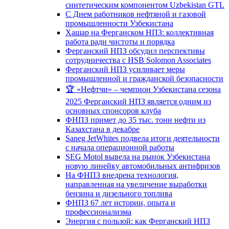
синтетическим компонентом Uzbekistan GTL
С Днем работников нефтяной и газовой
промышленности Узбекистана
Хашар на Ферганском НПЗ: коллективная
работа ради чистоты и порядка
Ферганский НПЗ обсудил перспективы
сотрудничества с HSB Solomon Associates
Ферганский НПЗ усиливает меры
промышленной и гражданской безопасности
🏆 «Нефтчи» – чемпион Узбекистана сезона
2025 Ферганский НПЗ является одним из
основных спонсоров клуба
ФНПЗ примет до 35 тыс. тонн нефти из
Казахстана в декабре
Saneg JetWhites подвела итоги деятельности
с начала операционной работы
SEG Motol вывела на рынок Узбекистана
новую линейку автомобильных антифризов
На ФНПЗ внедрена технология,
направленная на увеличение выработки
бензина и дизельного топлива
ФНПЗ 67 лет истории, опыта и
профессионализма
Энергия с пользой: как Ферганский НПЗ