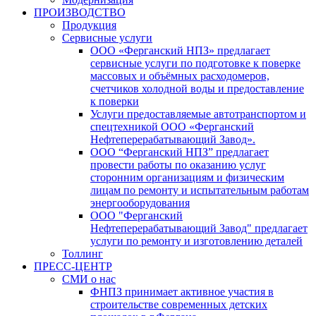
ПРОИЗВОДСТВО
Продукция
Сервисные услуги
ООО «Ферганский НПЗ» предлагает
сервисные услуги по подготовке к поверке
массовых и объёмных расходомеров,
счетчиков холодной воды и предоставление
к поверки
Услуги предоставляемые автотранспортом и
спецтехникой ООО «Ферганский
Нефтеперерабатывающий Завод».
ООО “Ферганский НПЗ” предлагает
провести работы по оказанию услуг
сторонним организациям и физическим
лицам по ремонту и испытательным работам
энергооборудования
ООО "Ферганский
Нефтеперерабатывающий Завод" предлагает
услуги по ремонту и изготовлению деталей
Толлинг
ПРЕСС-ЦЕНТР
СМИ о нас
ФНПЗ принимает активное участия в
строительстве современных детских