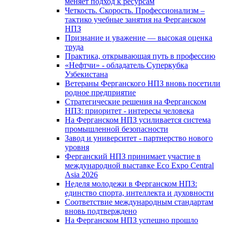
меняет подход к ресурсам
Четкость. Скорость. Профессионализм –
тактико учебные занятия на Ферганском
НПЗ
Признание и уважение — высокая оценка
труда
Практика, открывающая путь в профессию
«Нефтчи» - обладатель Суперкубка
Узбекистана
Ветераны Ферганского НПЗ вновь посетили
родное предприятие
Стратегические решения на Ферганском
НПЗ: приоритет - интересы человека
На Ферганском НПЗ усиливается система
промышленной безопасности
Завод и университет - партнерство нового
уровня
Ферганский НПЗ принимает участие в
международной выставке Eco Expo Central
Asia 2026
Неделя молодежи в Ферганском НПЗ:
единство спорта, интеллекта и духовности
Соответствие международным стандартам
вновь подтверждено
На Ферганском НПЗ успешно прошло