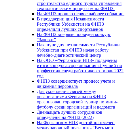
строительство единого пункта управления
технологическим процессом на ФНПЗ.
На ФНПЗ прошло первое рабочее собрание.
В преддверии дня Независимости
Республики Узбекистан на ФНПЗ
определили лучших спортсменов
На ФНПЗ впервые проведен конкурс
“Заковат”
Накануне дня независимости Республики
Узбекистан при ФНПЗ начал работу
лечебно-диагностический центр
На ООО «Ферганский НПЗ» подведены
итоги конкурса-соревнования «Лучший по
профессии» среди работников за июль 2022
год.
ФНПЗ совершенствует процесс учета и
движения персонала
Для укрепления связей между
организациями Ферганы на ФНПЗ
организован городской турнир по мини-
футболу среди организаций и ведомств
Двенадцать лучших сотрудников
определены на ФНПЗ (2022)
На Ферганском НПЗ достойно отмечен
международный праздник - “Весь мир