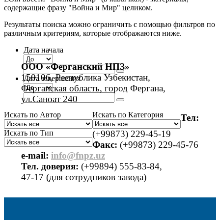
содержащие фразу "Война и Мир" целиком.
Результаты поиска можно ограничить с помощью фильтров по
различным критериям, которые отображаются ниже.
Дата начала
ООО «Ферганский НПЗ»
150106, Республика Узбекистан,
Дата завершения
Ферганская область, город Фергана,
ул.Саноат 240
Искать по Автор
Искать по Категория
Тел:
Искать по Тип
(+99873) 229-45-19
Факс:
(+99873) 229-45-76
е-mail:
info@fnpz.uz
Тел. доверия:
(+99894) 555-83-84,
47-17 (для сотрудников завода)