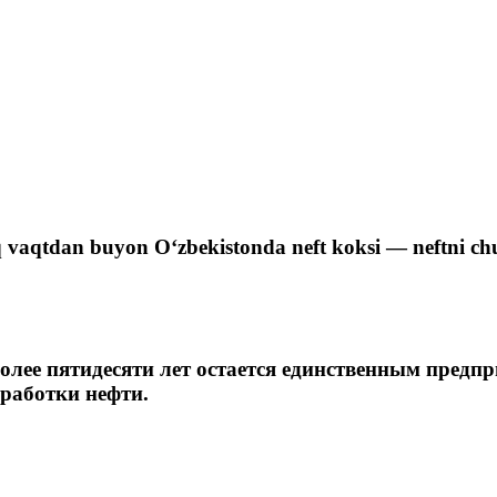
tiq vaqtdan buyon O‘zbekistonda neft koksi — neftni ch
ее пятидесяти лет остается единственным предпри
еработки нефти.