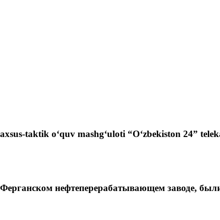
xsus-taktik o‘quv mashg‘uloti “O‘zbekiston 24” telekana
 Ферганском нефтеперерабатывающем заводе, были