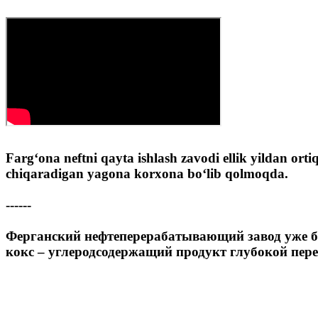
Farg‘ona neftni qayta ishlash zavodi ellik yildan or
chiqaradigan yagona korxona bo‘lib qolmoqda.
------
Ферганский нефтеперерабатывающий завод уже бол
кокс – углеродсодержащий продукт глубокой пер