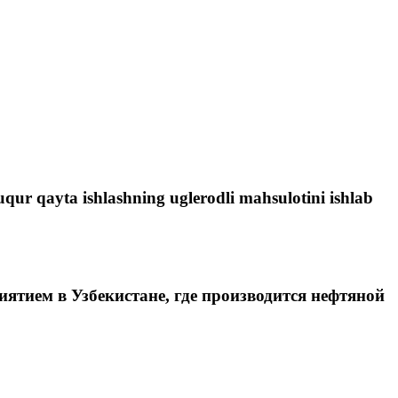
uqur qayta ishlashning uglerodli mahsulotini ishlab
ятием в Узбекистане, где производится нефтяной