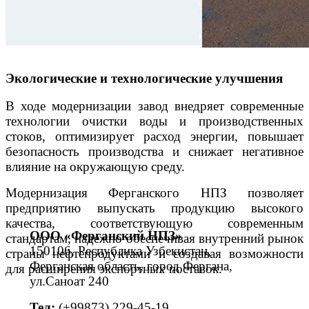
Экологические и технологические улучшения
В ходе модернизации завод внедряет современные
технологии очистки воды и производственных
стоков, оптимизирует расход энергии, повышает
безопасность производства и снижает негативное
влияние на окружающую среду.
Модернизация Ферганского НПЗ позволяет
предприятию выпускать продукцию высокого
качества, соответствующую современным
ООО «Ферганский НПЗ»
стандартам, надежно обеспечивая внутренний рынок
150106, Республика Узбекистан,
страны нефтепродуктами и создавая возможности
Ферганская область, город Фергана,
для расширения экспортных поставок.
ул.Саноат 240
Тел:
(+99873) 229-45-19